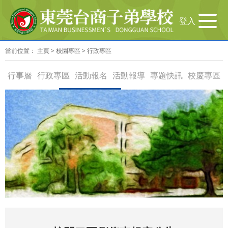
导
登入
航
切
當前位置：
主頁
>
校園專區
>
行政專區
换
行事曆
行政專區
活動報名
活動報導
專題快訊
校慶專區