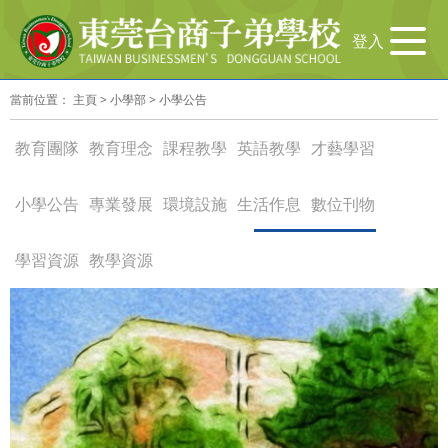
导
登入
航
切
當前位置：
主頁
>
小學部
>
小學公告
换
教育團隊
教育理念
課程教學
英語教學
才藝學習
小學公告
專業發展
環境設施
生活作息
數位刊物
學習資源
教學資源