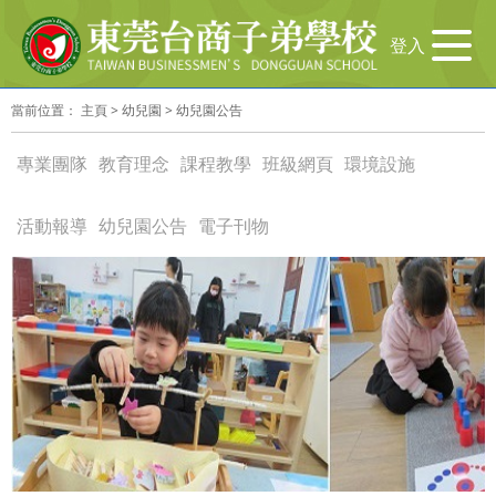
导
登入
航
切
當前位置：
主頁
>
幼兒園
>
幼兒園公告
换
專業團隊
教育理念
課程教學
班級網頁
環境設施
活動報導
幼兒園公告
電子刊物