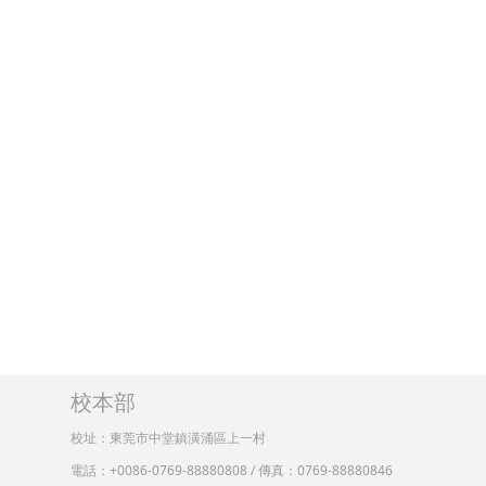
校本部
校址：東莞市中堂鎮潢涌區上一村
電話：+0086-0769-88880808 / 傳真：0769-88880846