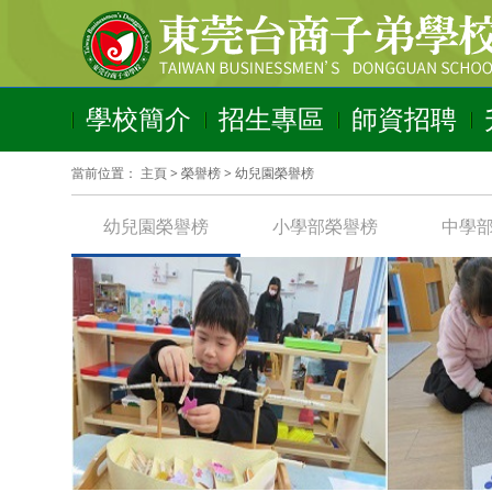
學校簡介
招生專區
師資招聘
當前位置：
主頁
>
榮譽榜
>
幼兒園榮譽榜
幼兒園榮譽榜
小學部榮譽榜
中學