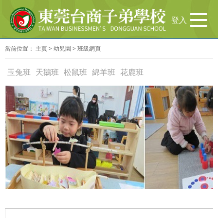
导
登入
航
切
當前位置：
主頁
>
幼兒園
>
班級網頁
换
玉兔班
天鵝班
松鼠班
綿羊班
花鹿班