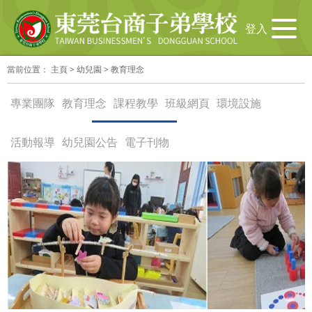
导
登入
航
切
當前位置：
主頁
>
幼兒園
>
教育理念
换
專業團隊
教育理念
課程教學
班級網頁
環境設施
活動報導
幼兒園公告
電子刊物