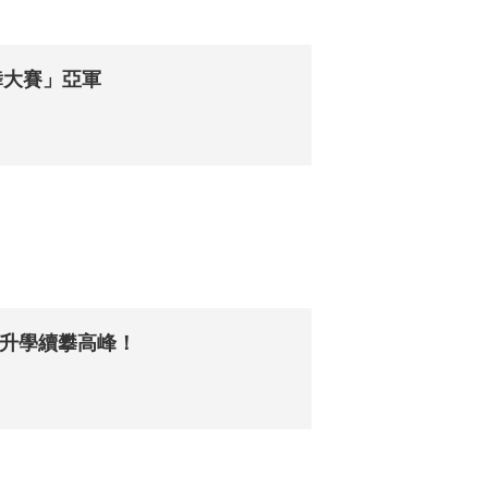
舞大賽」亞軍
外升學續攀高峰！