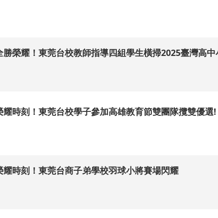
.
全勝榮耀！東莞台校教師指導四組學生橫掃2025臺灣高
.
榮耀時刻！東莞台校學子參加高雄教育節雙團隊攬雙優選!
.
榮耀時刻！東莞台商子弟學校羽球小將賽場閃耀
.