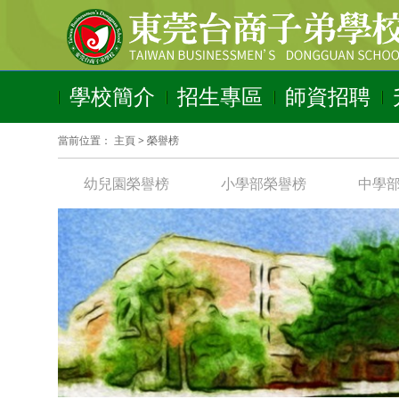
學校簡介
招生專區
師資招聘
當前位置：
主頁
>
榮譽榜
幼兒園榮譽榜
小學部榮譽榜
中學