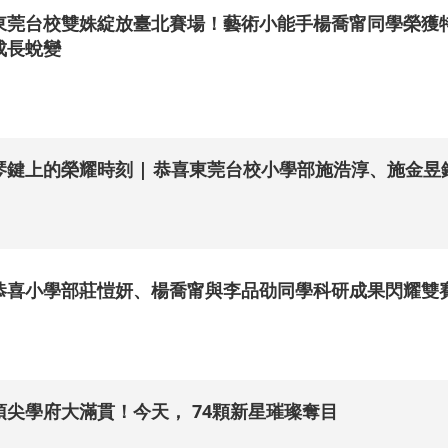
東莞台校雙姝綻放臺北賽場！藝術小能手楊喬甯同學榮獲
成長蛻變
.
琴鍵上的榮耀時刻 | 恭喜東莞台校小學部施浩淳、施金
.
恭喜小學部莊愷妍、楊喬甯與李品劭同學科研成果閃耀雙
.
頂尖學府大滿貫！今天， 74顆新星璀璨奪目