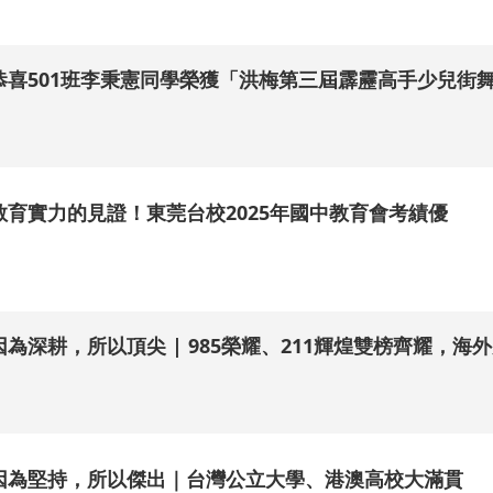
恭喜501班李秉憲同學榮獲「洪梅第三屆霹靂高手少兒街
.
教育實力的見證！東莞台校2025年國中教育會考績優
.
因為深耕，所以頂尖 | 985榮耀、211輝煌雙榜齊耀，海
.
因為堅持，所以傑出｜台灣公立大學、港澳高校大滿貫