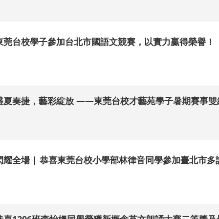
.
東莞台校學子參加台北市國語文競賽，以實力贏得榮譽！
.
盛夏奏捷，藝彩綻放 ——東莞台校才藝苑學子暑期賽事雙
.
閃耀全場 | 恭喜東莞台校小學部林律音同學參加臺北市
.