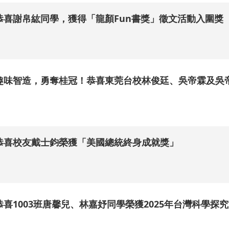
恭喜謝帛紘同學，獲得「龍顏Fun書獎」徵文活動入圍獎
.
趣味智造，勇奪桂冠！恭喜東莞台校林俊廷、吳帝霖及吳
.
恭喜校友戴士鈞榮獲「美國總統終身成就獎」
.
恭喜1003班唐馨兒、林嘉妤同學榮獲2025年台灣科學探
.