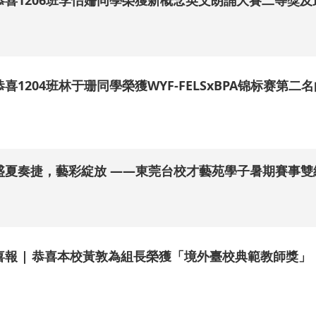
恭喜1206班李怡姍同學榮獲新概念英文朗誦大賽二等獎
.
恭喜1204班林于珊同學榮獲WYF-FELSxBPA锦标赛第二
.
盛夏奏捷，藝彩綻放 ——東莞台校才藝苑學子暑期賽事雙
.
喜報 | 恭喜本校黃敦為組長榮獲「境外臺校典範教師獎」
.