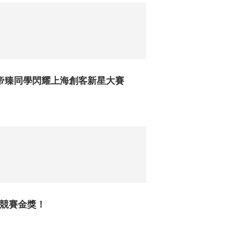
帝臻同學閃耀上海創客新星大賽
究競賽金獎！