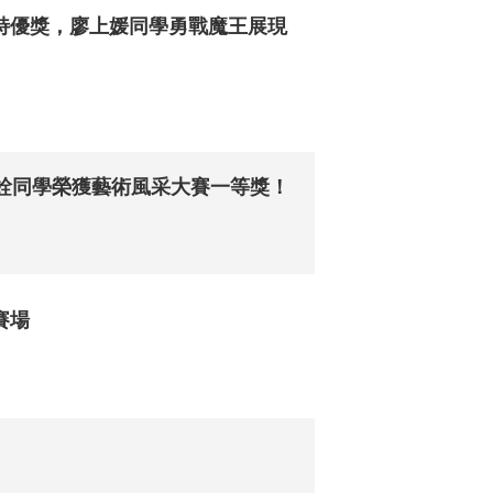
特優獎，廖上媛同學勇戰魔王展現
昱銓同學榮獲藝術風采大賽一等獎！
賽場