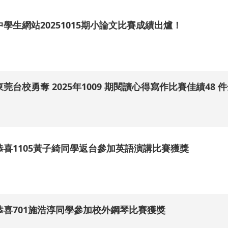
中學生網站20251015期小論文比賽成績出爐！
.
東莞台校勇奪 2025年1009 期閱讀心得寫作比賽佳績48 
.
恭喜1105黃子綺同學返台參加英語演講比賽獲獎
.
恭喜701施浩淳同學參加校外鋼琴比賽獲獎