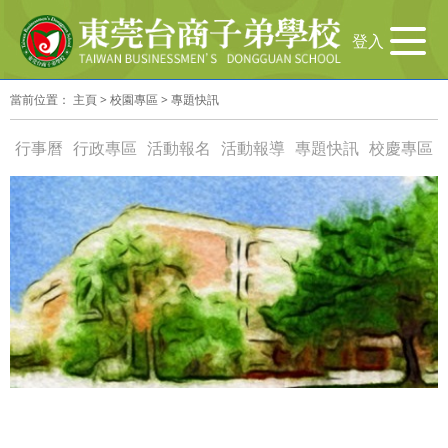
导
登入
航
切
當前位置：
主頁
>
校園專區
>
專題快訊
换
行事曆
行政專區
活動報名
活動報導
專題快訊
校慶專區