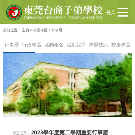
导
登入
航
切
當前位置：
主頁
>
校園專區
>
行事曆
换
行事曆
行政專區
活動報名
活動報導
專題快訊
校慶專區
2023學年度第二學期重要行事曆
02-25