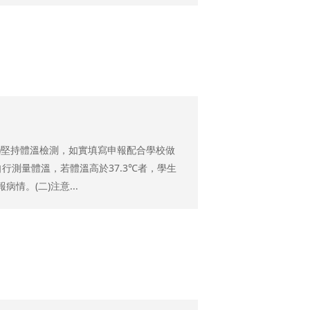
)堅持體溫檢測，如實填寫申報配合學校做
測量體溫，若體溫高於37.3℃者，學生
情。(二)注意...