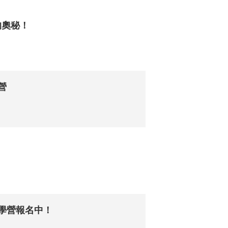
的奧秘！
營
遊學營報名中！