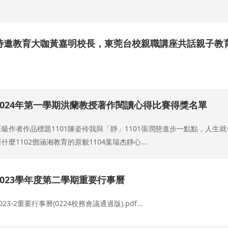
.
特邀教育大咖黃嘉明校長，東莞台校親職講座共話親子教
.
2024年第一學期洪蘭教授著作閱讀心得比賽得獎名單
班級作者作品標題1101陳姿伶我與「靜」1101張潤慈進步一點點，人生就
要什麼1102鄧涵湘教育的原貌1104葉瑞杰靜心...
2023學年度第二學期重要行事曆
023-2重要行事曆(0224校務會議通過版).pdf...