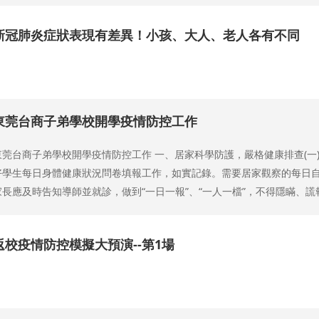
新冠肺炎症狀表現有差異！小孩、大人、老人各有不同
.
東莞台商子弟學校開學疫情防控工作
東莞台商子弟學校開學疫情防控工作 一、居家科學防護，嚴格健康排查(一
好學生每日身體健康狀況問卷填報工作，如實記錄。需要居家觀察的每日自行
家長應及時告知導師並就診，做到“一日一報”、“一人一檔”，不得隱瞞、謊報病
返校疫情防控模擬大預演--第1場
.