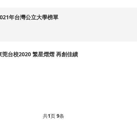
2021年台灣公立大學榜單
.
東莞台校2020 繁星熠熠 再創佳績
.
共
1
页
9
条