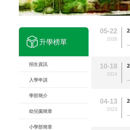
05-22
2026
升學榜單
..
招生資訊
10-18
2024
..
入學申請
學部簡介
04-13
2023
幼兒園簡章
..
小學部簡章