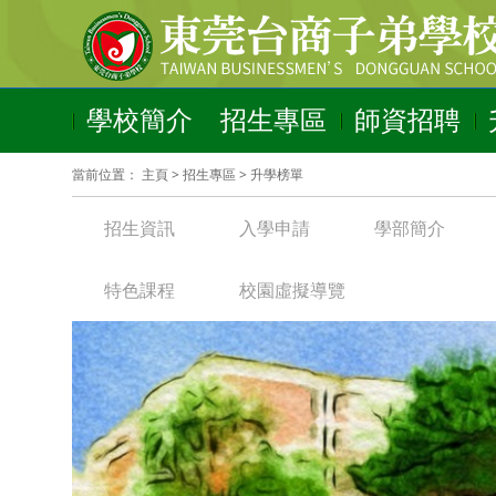
學校簡介
招生專區
師資招聘
當前位置：
主頁
>
招生專區
>
升學榜單
招生資訊
入學申請
學部簡介
特色課程
校園虛擬導覽